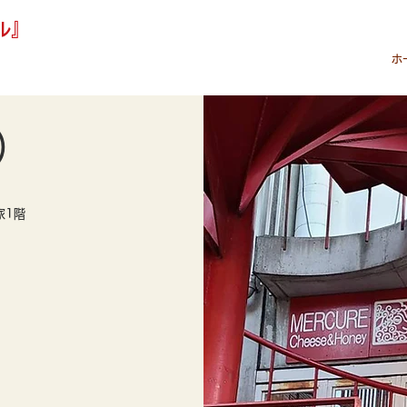
ル』
ホ
ル）
1階​