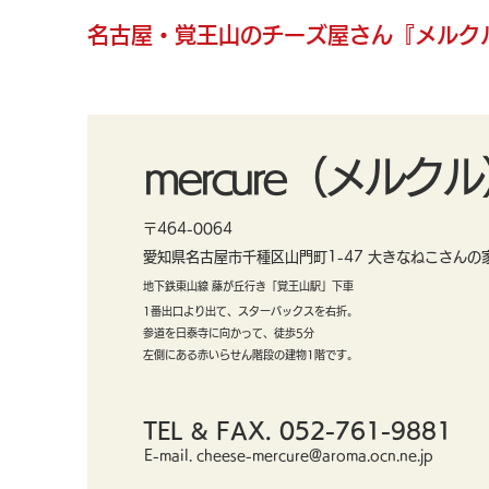
名古屋・覚王山のチーズ屋さん『メルク
mercure（メルク
〒464-0064
愛知県名古屋市千種区山門町1-47 大きなねこさんの家
地下鉄東山線 藤が丘行き「覚王山駅」下車
1番出口より出て、スターバックスを右折。
参道を日泰寺に向かって、徒歩5分
左側にある赤いらせん階段の建物1階です。
TEL & FAX. 052-761-9881
E-mail.
cheese-mercure@aroma.ocn.ne.jp